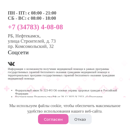
ПН - ПТ: с 08:00 - 21:00
СБ - ВС: с 08:00 - 18:00
+7 (34783) 4-08-08
РБ, Нефтекамск,
улица Строителей, д. 73
пр. Комсомольский, 32
Соцсети
Информация о возможности получения медицинской помощи в рамках программы
государственных гарантий бесплатного оказания гражданам медицинской помощи и
территориальных программ государственных гарантий бесплатного оказания гражданам
медицинской помощи:
Федеральный закон № 323-ФЗ Об основах охраны здоровья граждан в Российской
Федерации
Постановление Правительства РФ от 28.12.2023 N 2353 «О Программе
государственных гарантий бесплатного оказания гражданам медицинской помощи на
2024 год и на плановый период 2025 и 2026 годов»
Мы используем файлы cookie, чтобы обеспечить максимальное
Программа государственных гарантий бесплатного оказания гражданам медицинской
помощи в
удобство использования нашего веб-сайта.
Республике Башкортостан на 2024 год и на плановый период 2025 и 2026 годов
© 2026 -
Медика Плюс
| Многопрофильная клиника в
Согласен
Отказ
Нефтекамске.
Политика обработки персональных данных