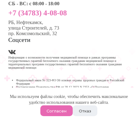
СБ - ВС: с 08:00 - 18:00
+7 (34783) 4-08-08
РБ, Нефтекамск,
улица Строителей, д. 73
пр. Комсомольский, 32
Соцсети
Информация о возможности получения медицинской помощи в рамках программы
государственных гарантий бесплатного оказания гражданам медицинской помощи и
территориальных программ государственных гарантий бесплатного оказания гражданам
медицинской помощи:
Федеральный закон № 323-ФЗ Об основах охраны здоровья граждан в Российской
Федерации
Постановление Правительства РФ от 28.12.2023 N 2353 «О Программе
государственных гарантий бесплатного оказания гражданам медицинской помощи на
2024 год и на плановый период 2025 и 2026 годов»
Мы используем файлы cookie, чтобы обеспечить максимальное
Программа государственных гарантий бесплатного оказания гражданам медицинской
помощи в
удобство использования нашего веб-сайта.
Республике Башкортостан на 2024 год и на плановый период 2025 и 2026 годов
© 2026 -
Медика Плюс
| Многопрофильная клиника в
Согласен
Отказ
Нефтекамске.
Политика обработки персональных данных