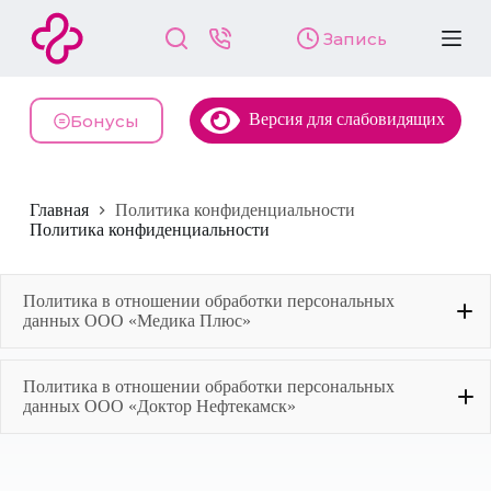
П
Запись
е
р
е
й
Версия для слабовидящих
т
Бонусы
и
к
с
у
Главная
Политика конфиденциальности
т
Политика конфиденциальности
и
Политика в отношении обработки персональных
данных ООО «Медика Плюс»
Политика в отношении обработки персональных
данных ООО «Доктор Нефтекамск»