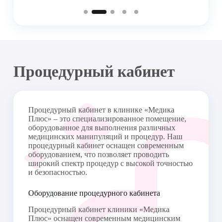
КП.1
600-00
Внутримышечная инъекция (5 шт)
КП.1.2
1150-00
Внутримышечная инъекция (10 шт)
КП.1Т.1
Внутримышечная инъекция 1 шт 
160-00
(препарат клиники)
Процедурный кабинет
КП.1Т.2
Внутримышечная инъекция 1 шт 
200-00
(препарат клиники)
КП.1Т.3
Внутримышечная инъекция 1 шт 
200-00
(препарат клиники)
Процедурный кабинет в клинике «Медика
Плюс» – это специализированное помещение,
КП.1Т.4
оборудованное для выполнения различных
Внутримышечная инъекция 1 шт 
200-00
(препарат клиники)
медицинских манипуляций и процедур. Наш
процедурный кабинет оснащен современным
КП.1Т.6
Внутримышечная инъекция 1 шт 
оборудованием, что позволяет проводить
200-00
(препарат клиники)
широкий спектр процедур с высокой точностью
и безопасностью.
КП.5.1
900-00
Внутривенная инъекция (струйно) 5 шт
Оборудование процедурного кабинета
КП.5.2
1800-00
Внутривенная инъекция (струйно) 10 шт
Процедурный кабинет клиники «Медика
ПК.5Т.1
Внутривенная инъекция(струйно)1 шт 
Плюс» оснащен современным медицинским