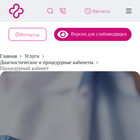
П
Запись
е
р
е
й
Версия для слабовидящих
т
Бонусы
и
к
с
Главная
Услуги
у
т
Диагностические и процедурные кабинеты
и
Процедурный кабинет