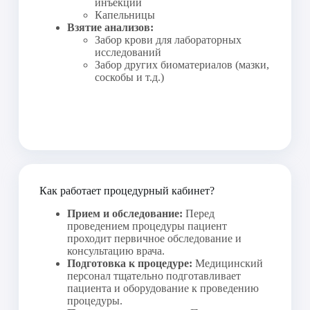
инъекции
Капельницы
Информация по составам
Взятие анализов:
Забор крови для лабораторных
КП.1Т.1
Внутримышечная инъекция 1 шт 
исследований
160-00
(препарат клиники: Магния сульфат, 1 
Забор других биоматериалов (мазки,
амп)
соскобы и т.д.)
КП.1Т.2
Внутримышечная инъекция 1 шт 
200-00
(препарат клиники: Кетонал, 1 амп)
КП.1Т.3
Внутримышечная инъекция 1 шт 
200-00
(препарат клиники: Анальгин, 1 амп + 
Димедрол, 1 амп)
КП.1Т.4
Внутримышечная инъекция 1 шт 
160-00
Как работает процедурный кабинет?
(препарат клиники: Фуросемид, 1 амп)
КП.1Т.5
Прием и обследование:
Перед
Внутримышечная инъекция 1 шт 
160-00
проведением процедуры пациент
(препарат клиники: Этамзилат, 1 амп)
проходит первичное обследование и
КП.1Т.6
консультацию врача.
Внутримышечная инъекция 1 шт 
200-00
Подготовка к процедуре:
Медицинский
(препарат клиники: Баралгин, 1 амп)
персонал тщательно подготавливает
КП.1Т.7
пациента и оборудование к проведению
Внутримышечная инъекция 1 шт 
160-00
процедуры.
(препарат клиники: Дексаметазон, 1амп)