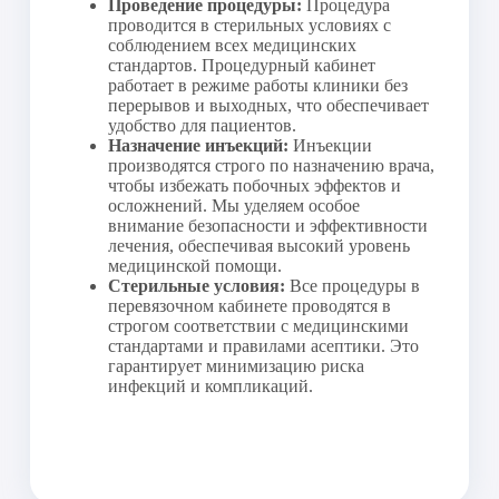
Проведение процедуры:
Процедура
КП.1.Т.8
проводится в стерильных условиях с
Внутримышечная инъекция 1шт 
160-00
(препарат клиники: Дексаметазон, 2амп)
соблюдением всех медицинских
стандартов. Процедурный кабинет
КП.1.Т.9
работает в режиме работы клиники без
Внутримышечная инъекция 1 шт 
160-00
(препарат клиники: Метоклапрамид, 
перерывов и выходных, что обеспечивает
1амп)
удобство для пациентов.
Назначение инъекций:
Инъекции
КП.1.Т.10
Внутримышечная инъекция 1 шт 
производятся строго по назначению врача,
160-00
(препарат клиники: Супрастин, 1амп)
чтобы избежать побочных эффектов и
осложнений. Мы уделяем особое
ПК.5Т.1
Внутривенная инъекция (струйно) 1 шт 
внимание безопасности и эффективности
300-00
(препарат клиники: Транексамовая 
лечения, обеспечивая высокий уровень
кислота, 2 амп)
медицинской помощи.
Стерильные условия:
Все процедуры в
ПК.5Т.2
Внутривенная инъекция (струйно) 
перевязочном кабинете проводятся в
180-00
(препарат клиники: Этамзилат, 1 амп), 1 
строгом соответствии с медицинскими
шт
стандартами и правилами асептики. Это
гарантирует минимизацию риска
ПК.6Н
Внутривенная капельная инъекция 1 шт 
инфекций и компликаций.
(препарат клиники: Натрия хлорид, 
650-00
200мл + Дексаметазон, 2 амп + 
Эуфиллин, 1 амп)
ПК.6Т.1
Внутривенная капельная инъекция 1 шт 
600-00
(препарат клиники: Глюкоза, 500 