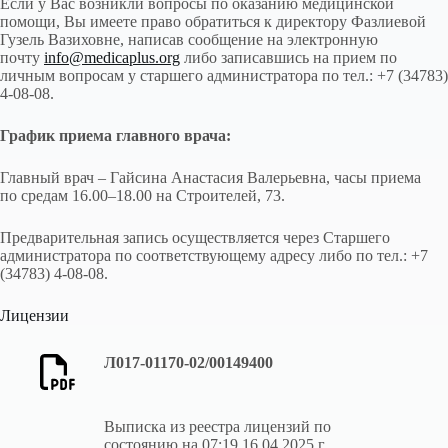
Если у Вас возникли вопросы по оказанию медицинской
помощи, Вы имеете право обратиться к директору Фазлиевой
Стационарный
Мобильный
Наименование службы
Гузель Вазиховне, написав сообщение на электронную
почту
info
@
medicaplus
.
org
либо записавшись на прием по
2-20-79, 2-62-
Единая дежурно-
личным вопросам у старшего администратора по тел.: +7 (34783)
01
диспетчерская служба
4-08-08.
01, 2-32-39
101
Пожарная служба
График приема главного врача:
Дежурная часть
02, 2-29-02
102
Полиции
Главный врач – Гайсина Анастасия Валерьевна, часы приема
по средам 16.00–18.00 на Строителей, 73.
Скорая медицинская
03, 5-93-03
103
помощь
Предварительная запись осуществляется через Старшего
04, 3-66-04
Газовая служба-104
администратора по соответствующему адресу либо по тел.: +7
(34783) 4-08-08.
Аварийная служба
5-04-04
(обслуживание
Лицензии
электросетей)
МУП
Л017-01170-02/00149400
2-37-10
«Нефтекамскводоканал»
4-04-02
ООО «Ремжилстрой»
Выписка из реестра лицензий по
состоянию на 07:19 16.04.2025 г.