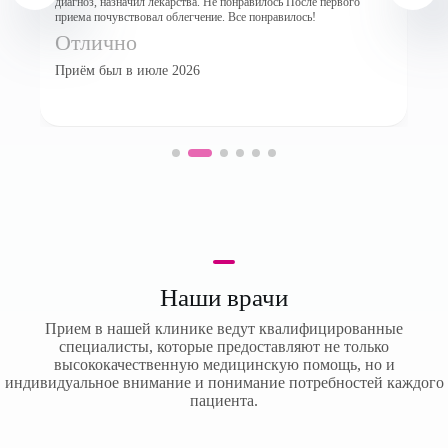
вопросы. Никаких доп. обследований и препаратов не назначил, не
в
требуется, слава богу. 🙏 Понравилось Врач […]
Отлично
Приём был в июле 2026
Наши врачи
Прием в нашей клинике ведут квалифицированные
специалисты, которые предоставляют не только
высококачественную медицинскую помощь, но и
индивидуальное внимание и понимание потребностей каждого
пациента.