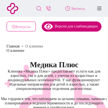
П
Запись
е
р
е
й
Версия для слабовидящих
т
Бонусы
и
к
с
у
Главная
О клинике
т
О клинике
и
Медика Плюс
Клиника «Медика Плюс» предоставляет услуги как для
взрослых, так и для детей, с учетом их возрастных и
индивидуальных особенностей. У нас функционируют
отдельные направления для детей и взрослых, а также
специализированные отделения диагностики.
Мы гордимся тем, что наблюдаем за целыми семьями, начиная с
планирования и ведения беременности и до последующего
лечения и профилактики.