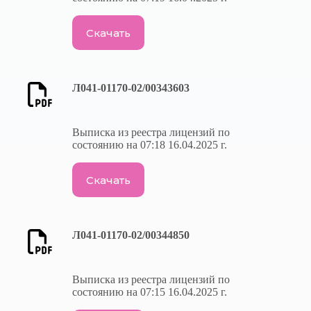
«БашРТС-Нефтекамск»
5-45-38
— филиал ООО
«БашРТС»
Скачать
Межрайонный отдел
2-20-44, 2-23-
вневедомственной
33
охраны
Л041-01170-02/00343603
Единый номер вызова
112
экстренной помощи
Выписка из реестра лицензий по
состоянию на 07:18 16.04.2025 г.
Скачать
Л041-01170-02/00344850
Выписка из реестра лицензий по
состоянию на 07:15 16.04.2025 г.