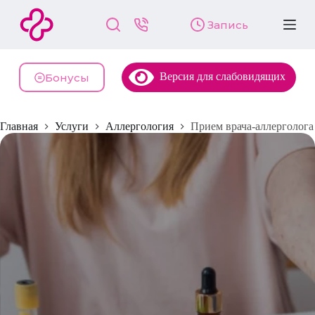
П
Запись
е
р
е
й
Версия для слабовидящих
т
Бонусы
и
к
с
Главная
Услуги
Аллергология
Прием врача-аллерголога
у
т
и