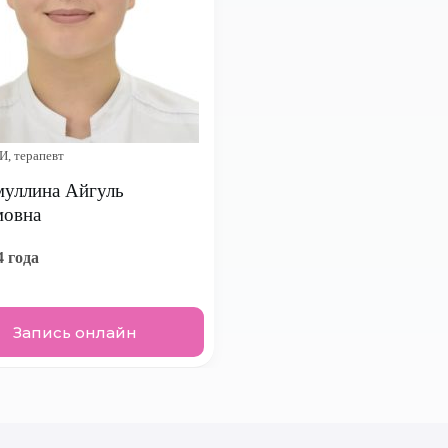
И, терапевт
уллина Айгуль
мовна
4 года
Запись онлайн