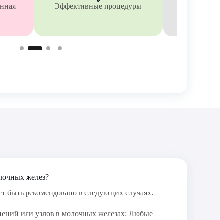
онная
Эффективные процедуры
Диагност
лочных желез?
т быть рекомендовано в следующих случаях:
ений или узлов в молочных железах: Любые