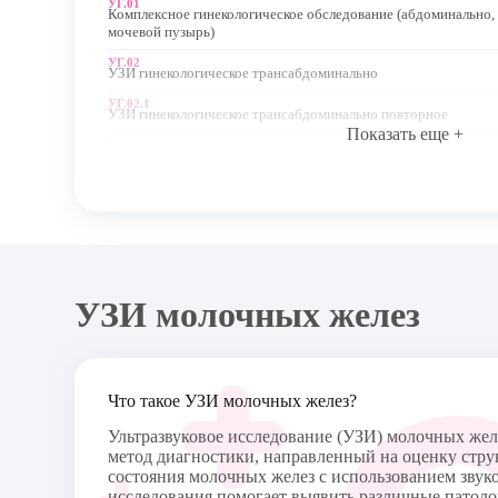
УГ.01
Комплексное гинекологическое обследование (абдоминально, в
мочевой пузырь)
УГ.02
УЗИ гинекологическое трансабдоминально
УГ.02.1
УЗИ гинекологическое трансабдоминально повторное
Показать еще +
УГ.03
УЗИ гинекологическое трансвагинально (в том числе для опре
беременности)
УГ.03.1
УЗИ гинекологическое трансвагинально повторное
УГ.06
Соногистеросальпингоскопия
УЗ.5
УЗИ молочных желез
УЗИ молочных желез
Что такое УЗИ молочных желез?
Ультразвуковое исследование (УЗИ) молочных жел
метод диагностики, направленный на оценку стру
состояния молочных желез с использованием звук
исследования помогает выявить различные патоло