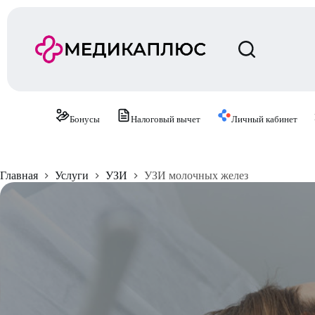
П
е
р
е
й
т
и
к
с
Бонусы
Налоговый вычет
Личный кабинет
у
т
и
Главная
Услуги
УЗИ
УЗИ молочных желез