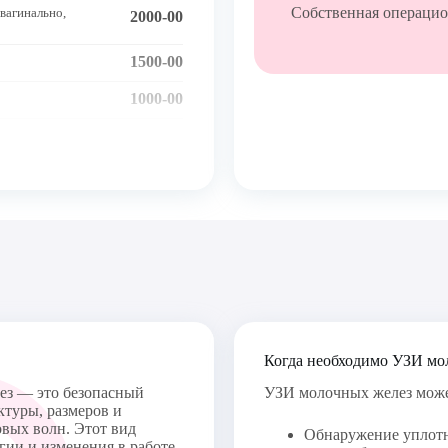
Многопрофильная клиника
Собственная операци
агинально, 
2000-00
1500-00
1000-00
деления 
1500-00
1000-00
4500-00
1500-00
Когда необходимо УЗИ мо
ез — это безопасный
УЗИ молочных желез може
ктуры, размеров и
овых волн. Этот вид
Обнаружение уплотн
гии и изменения в работе