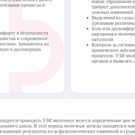
новые образования 
лительные процессы и
требуют дополнител
опасных изменений.
Выделения из соска:
признаком различны
Боль или дискомфор
мфорту и безопасности
ощущения в молочны
алистов и современное
патологий.
ностики. Запишитесь на
Контроль за состоян
чную и достоверную
хронических заболе
процессов, УЗИ мол
органов и выявлять 
мендуется проводить УЗИ молочных желез в определенные дни м
уального цикла. В этот период молочные железы находятся в на
кажений результатов из-за физиологических изменений в грудн