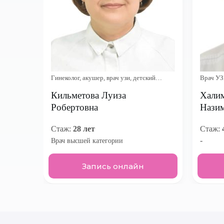
Гинеколог, акушер, врач узи, детский
Врач УЗ
гинеколог
Кильметова Луиза
Халим
Робертовна
Нази
Стаж:
28 лет
Стаж:
-
Врач высшей категории
Запись онлайн