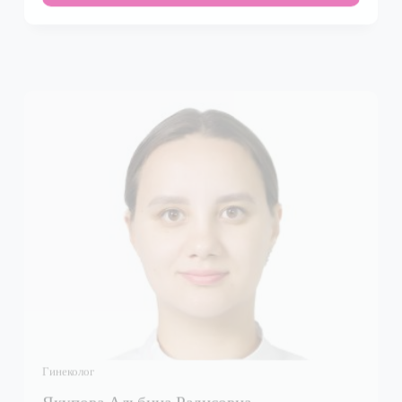
Гинеколог
Якупова Альбина Радисовна