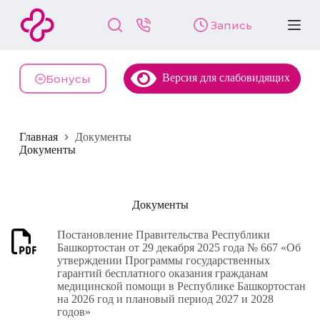
П
Запись
е
р
е
й
Версия для слабовидящих
т
Бонусы
и
к
с
у
Главная
Документы
т
Документы
и
Документы
Постановление Правительства Республики
Башкортостан от 29 декабря 2025 года № 667 «Об
утверждении Программы государственных
гарантий бесплатного оказания гражданам
медицинской помощи в Республике Башкортостан
на 2026 год и плановый период 2027 и 2028
годов»