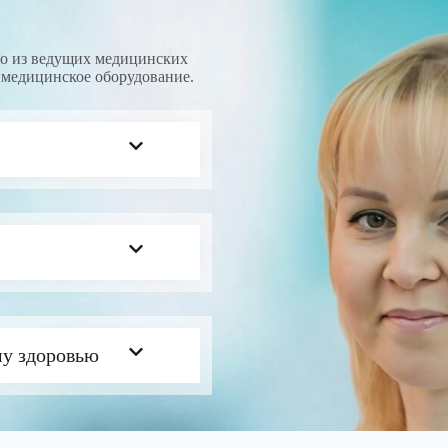
3200-00
1400-00
о из ведущих медицинских
медицинское оборудование.
 при 
2500-00
2000-00
720-00
1100-00
1600-00
1000-00
1200-00
у здоровью
1350-00
ента)