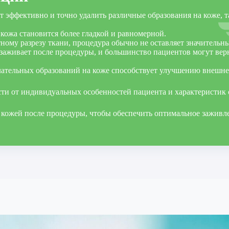
1350-00
 эффективно и точно удалить различные образования на коже, т
1700-00
кожа становится более гладкой и равномерной.
1450-00
ному разрезу ткани, процедура обычно не оставляет значительны
аживает после процедуры, и большинство пациентов могут верн
1900-00
ательных образований на коже способствует улучшению внешнег
2700-00
ости от индивидуальных особенностей пациента и характеристик
1200-00
 кожей после процедуры, чтобы обеспечить оптимальное заживле
1700-00
1000-00
1700-00
3100-00
парат 
3600-00
2500-00