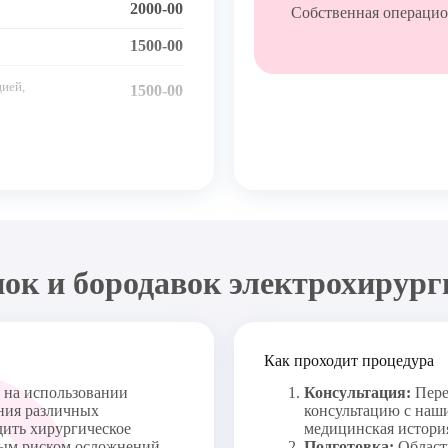
2000-00
Многопрофильная клиника
Собственная операци
1500-00
ией, 
1500-00
3000-00
МСЭК
выдачей 
2500-00
1000-00
печения покоя 
700-00
нок и бородавок электрохирур
)
800-00
2000-00
Как проходит процедура
1500-00
 на использовании
Консультация:
Пере
ения различных
консультацию с наши
1500-00
дить хирургическое
медицинская история
ным риском осложнений.
Подготовка:
Област