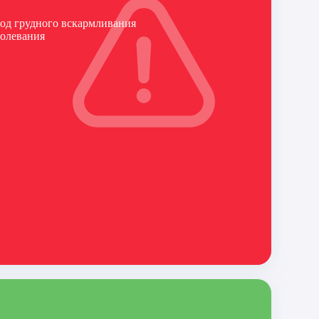
иод грудного вскармливания
болевания