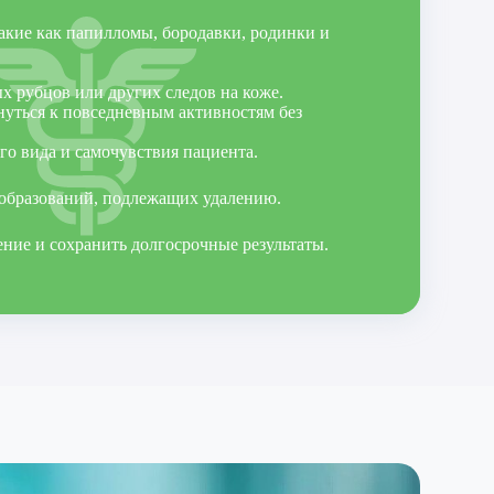
акие как папилломы, бородавки, родинки и
х рубцов или других следов на коже.
уться к повседневным активностям без
о вида и самочувствия пациента.
 образований, подлежащих удалению.
ние и сохранить долгосрочные результаты.