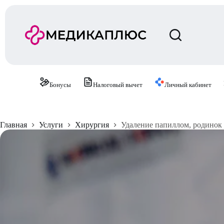
П
е
р
е
й
т
и
к
с
Бонусы
Налоговый вычет
Личный кабинет
у
т
и
Главная
Услуги
Хирургия
Удаление папиллом, родинок