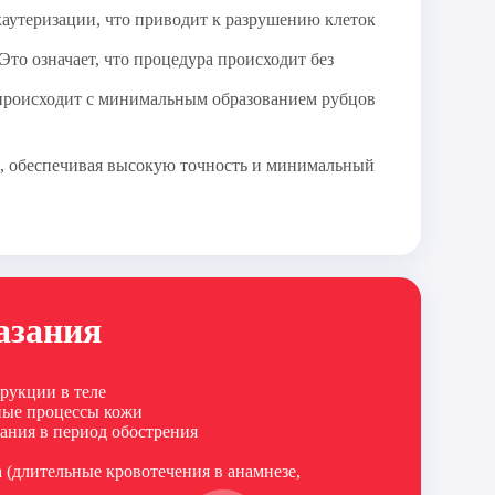
каутеризации, что приводит к разрушению клеток
то означает, что процедура происходит без
о происходит с минимальным образованием рубцов
е, обеспечивая высокую точность и минимальный
азания
рукции в теле
ные процессы кожи
ания в период обострения
 (длительные кровотечения в анамнезе,