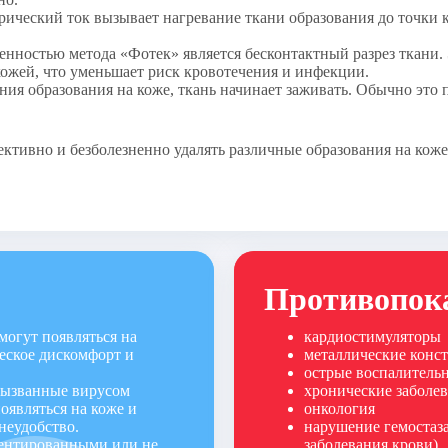
ки, 
ический ток вызывает нагревание ткани образования до точки 
гиперкератоз, 
4500-00
ек» 
нностью метода «Фотек» является бесконтактный разрез ткани. Э
кожей, что уменьшает риск кровотечения и инфекции.
ния образования на коже, ткань начинает заживать. Обычно эт
2500-00
 ушивания
иванием, 
4700-00
ктивно и безболезненно удалять различные образования на кож
иванием, 
3300-00
 ушиванием, 
4800-00
Противопок
 ушиванием, 
4350-00
огут появляться на
кардиостимуляторы
йной) раны до 
3100-00
еское дискомфорт и
металлические конст
острые воспалитель
вызванные вирусом
хронические заболев
более 4 см с 
6200-00
оявляться на коже и
онкология
неудобство.
нарушение гемостаза
ментированными или не
заболевания крови)