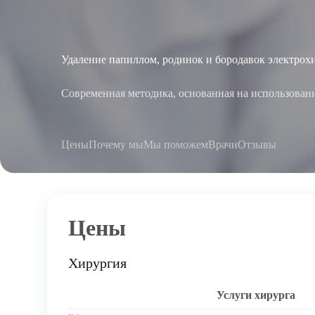
Удаление папиллом, родинок и бородавок электро
Современная методика, основанная на использовани
Цены
Почему мы
Мы поможем
Врачи
Отзывы
Цены
Хирургия
Услуги хирурга