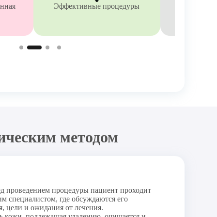
онная
Эффективные процедуры
Диагност
гическим методом
д проведением процедуры пациент проходит
м специалистом, где обсуждаются его
, цели и ожидания от лечения.
ь кожи, подлежащая удалению, очищается и