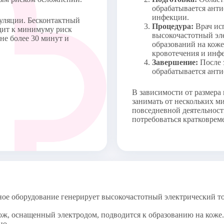
1500-00
обрабатывается ант
инфекции.
гуляции. Бесконтактный
3500-00
Процедура:
Врач исп
одит к минимуму риск
высокочастотный эле
не более 30 минут и
образований на коже
3000-00
 флегмон
кровотечения и инф
Завершение:
После 
ата «Фотек» 
2400-00
обрабатывается ант
450-00
ал пациента)
В зависимости от размера
занимать от нескольких м
800-00
повседневной деятельност
потребоваться кратковрем
500-00
ки, 
гиперкератоз, 
2000-00
» 
ки, 
е оборудование генерирует высокочастотный электрический ток
гиперкератоз, 
3200-00
» 
ж, оснащенный электродом, подводится к образованию на коже. 
но.