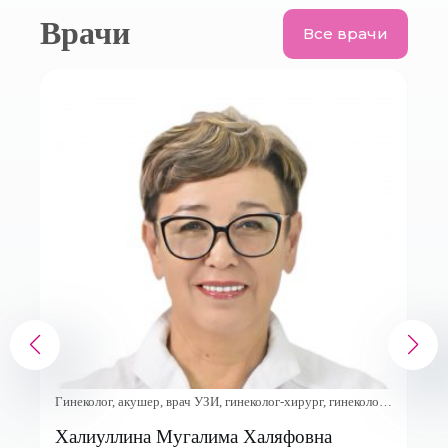
Врачи
Все врачи
Гинеколог, акушер, врач УЗИ, гинеколог-хирург, гинеколог-
эндокринолог, онколог-гинеколог
Халиуллина Мугалима Халяфовна