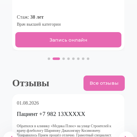
Стаж:
38 лет
Врач высшей категории
Запись онлайн
Отзывы
Все отзывы
01.08.2026
Пациент +7 982 13XXXXX
а
Обратился в клинику «Медика Плюс» на улице Строителей к
Х
врачу-флебологу Шарипову Джахонгиру Косимовичу.
н
Понравилось Прием прошёл отлично. Грамотный специалист.
н