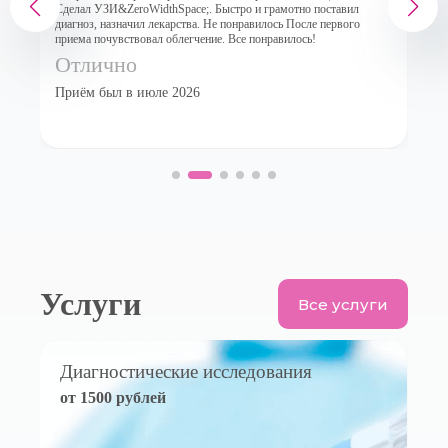
Сделал УЗИ&ZeroWidthSpace;. Быстро и грамотно поставил
в
!
диагноз, назначил лекарства. Не понравилось После первого
в
приема почувствовал облегчение. Все понравилось!
т
Отлично
Приём был в июле 2026
Услуги
Все услуги
Диагностические исследования
от 1500 рублей