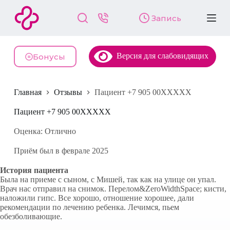
П
Запись
е
р
е
й
Версия для слабовидящих
т
Бонусы
и
к
с
Главная
Отзывы
Пациент +7 905 00XXXXX
у
т
и
Пациент +7 905 00XXXXX
Оценка: Отлично
Приём был в феврале 2025
История пациента
Была на приеме с сыном, с Мишей, так как на улице он упал.
Врач нас отправил на снимок. Перелом&ZeroWidthSpace; кисти,
наложили гипс. Все хорошо, отношение хорошее, дали
рекомендации по лечению ребенка. Лечимся, пьем
обезболивающие.