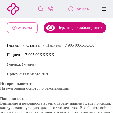
П
Запись
е
р
е
й
Версия для слабовидящих
т
Бонусы
и
к
с
Главная
Отзывы
Пациент +7 905 00XXXXX
у
т
и
Пациент +7 905 00XXXXX
Оценка: Отлично
Приём был в марте 2026
История пациента
На ежегодный осмотр по рекомендации.
Понравилось
Внимание и вежливость врача к своему пациенту, всё поясняла,
каждую манипуляцию, для чего что делается. В кабинете всё
устроено для удобства пациента и врача. Компетентность врача