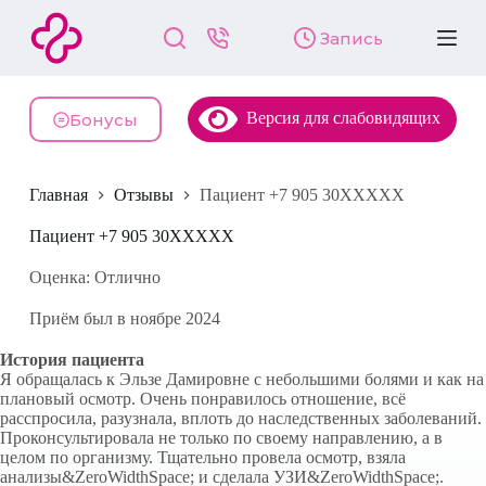
П
Запись
е
р
е
й
Версия для слабовидящих
т
Бонусы
и
к
с
Главная
Отзывы
Пациент +7 905 30XXXXX
у
т
и
Пациент +7 905 30XXXXX
Оценка: Отлично
Приём был в ноябре 2024
История пациента
Я обращалась к Эльзе Дамировне с небольшими болями и как на
плановый осмотр. Очень понравилось отношение, всё
расспросила, разузнала, вплоть до наследственных заболеваний.
Проконсультировала не только по своему направлению, а в
целом по организму. Тщательно провела осмотр, взяла
анализы&ZeroWidthSpace; и сделала УЗИ&ZeroWidthSpace;.