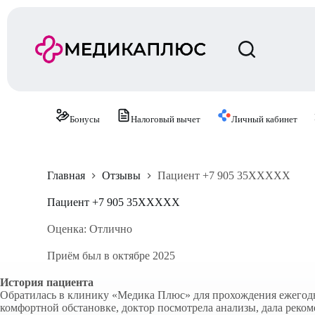
П
е
р
е
й
т
и
к
с
Бонусы
Налоговый вычет
Личный кабинет
у
т
и
Главная
Отзывы
Пациент +7 905 35XXXXX
Пациент +7 905 35XXXXX
Оценка: Отлично
Приём был в октябре 2025
История пациента
Обратилась в клинику «Медика Плюс» для прохождения ежегод
комфортной обстановке, доктор посмотрела анализы, дала реко