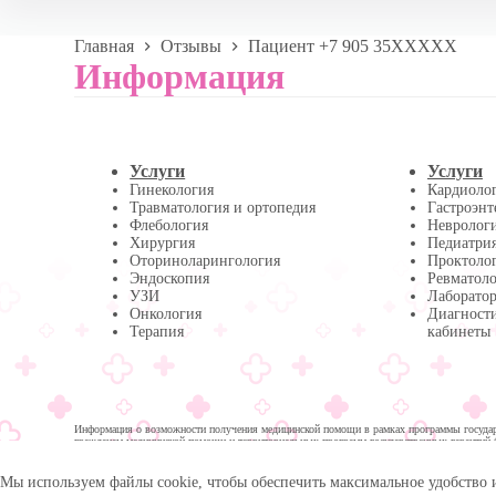
Главная
Отзывы
Пациент +7 905 35XXXXX
Информация
Услуги
Услуги
Гинекология
Кардиоло
Травматология и ортопедия
Гастроэнт
Флебология
Невролог
Хирургия
Педиатри
Оториноларингология
Проктоло
Эндоскопия
Ревматол
УЗИ
Лаборатор
Онкология
Диагност
Терапия
кабинеты
Информация о возможности получения медицинской помощи в рамках программы государс
гражданам медицинской помощи и территориальных программ государственных гарантий 
помощи:
Мы используем файлы cookie, чтобы обеспечить максимальное удобство 
© 2026 -
Медика Плюс
| Многопрофильная клиника в 