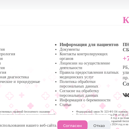
К
Информация для пациентов
ПН 
гия
Документы
СБ 
ерология
Контакты контролирующих
+7
ия
органов
я
Лицензии на осуществление
РБ
гия
деятельности
ули
огия
Правила предоставления платных
ная диагностика
медицинских услуг
пр
ические и процедурные
Политика обработки
Со
персональных данных
Согласие на обработку
персональных данных
Информация о беременности
Статьи
твенных гарантий бесплатного оказания
Федеральный закон № 323-ФЗ Об основах 
бесплатного оказания гражданам медицинской
Постановление Правительства РФ от 28.12
медицинской помощи на 2024 год и на пла
Программа государственных гарантий бесп
Республике Башкортостан на 2024 год и на
Согласен
Отказ
использования нашего веб-сайта.
Нефтекамске.