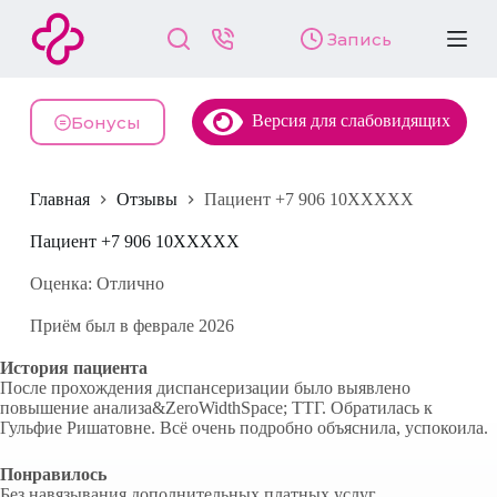
П
Запись
е
р
е
й
Версия для слабовидящих
т
Бонусы
и
к
с
Главная
Отзывы
Пациент +7 906 10XXXXX
у
т
и
Пациент +7 906 10XXXXX
Оценка: Отлично
Приём был в феврале 2026
История пациента
После прохождения диспансеризации было выявлено
повышение анализа&ZeroWidthSpace; ТТГ. Обратилась к
Гульфие Ришатовне. Всё очень подробно объяснила, успокоила.
Понравилось
Без навязывания дополнительных платных услуг.