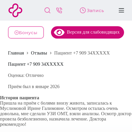
П
Запись
е
р
е
й
Версия для слабовидящих
т
Бонусы
и
к
с
Главная
Отзывы
Пациент +7 909 34XXXXX
у
т
и
Пациент +7 909 34XXXXX
Оценка: Отлично
Приём был в январе 2026
История пациента
Пришла на приём с болями внизу живота, записалась к
Муслимовой Ирине Галимовне. Осмотром осталась очень
довольна, мне сделали УЗИ ОМТ, взяли анализы. Осмотр доктор
провела безболезненно, назначила лечение. Доктора
рекомендую!