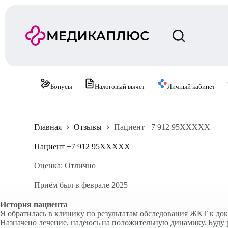
П
е
р
е
й
т
и
к
с
Бонусы
Налоговый вычет
Личный кабинет
у
т
и
Главная
Отзывы
Пациент +7 912 95XXXXX
Пациент +7 912 95XXXXX
Оценка: Отлично
Приём был в феврале 2025
История пациента
Я обратилась в клинику по результатам обследования ЖКТ к до
Назначено лечение, надеюсь на положительную динамику. Буду 