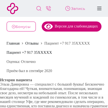
П
Запись
е
р
е
й
Версия для слабовидящих
т
Бонусы
и
к
с
Главная
Отзывы
Пациент +7 917 35XXXXX
у
т
и
Пациент +7 917 35XXXXX
Оценка: Отлично
Приём был в сентябре 2020
История пациента
Эльза Дамировна — специалист с большой буквы! Бесконечно
благодарна ей! Чуткая, внимательная, понимающая, знающая
свое дело, несмотря на небольшой опыт. После нескольких
месяцев мучений и хождений по гинекологам, в том числе и в
нашей столице Уфе, где мне рекомендовали сделать операцию,
она единственная, кто поставила диагноз и назначила грамотное