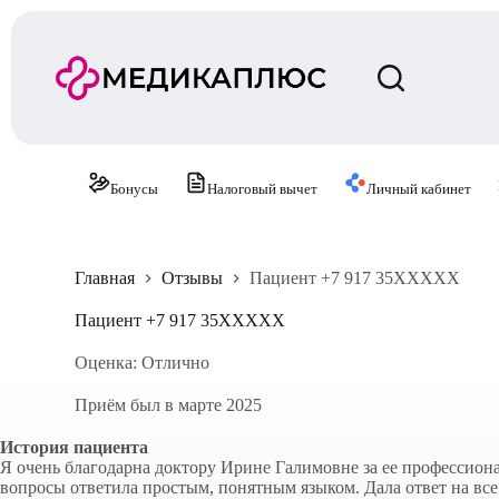
П
е
р
е
й
т
и
к
с
Бонусы
Налоговый вычет
Личный кабинет
у
т
и
Главная
Отзывы
Пациент +7 917 35XXXXX
Пациент +7 917 35XXXXX
Оценка: Отлично
Приём был в марте 2025
История пациента
Я очень благодарна доктору Ирине Галимовне за ее профессион
вопросы ответила простым, понятным языком. Дала ответ на вс