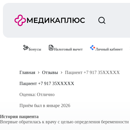
П
е
р
е
й
т
и
к
с
Бонусы
Налоговый вычет
Личный кабинет
у
т
и
Главная
Отзывы
Пациент +7 917 35XXXXX
Пациент +7 917 35XXXXX
Оценка: Отлично
Приём был в январе 2026
История пациента
Впервые обратилась к врачу с целью определения беременности 