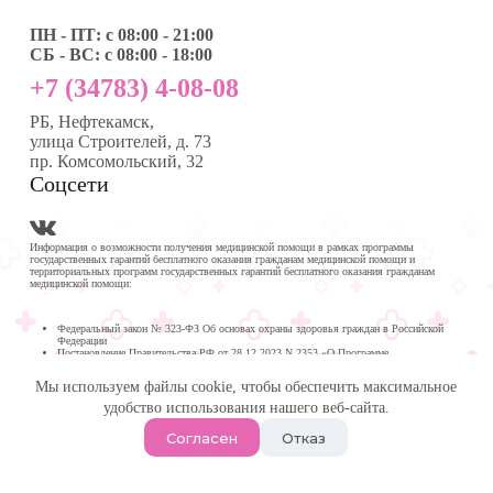
ПН - ПТ: с 08:00 - 21:00
СБ - ВС: с 08:00 - 18:00
+7 (34783) 4-08-08
РБ, Нефтекамск,
улица Строителей, д. 73
пр. Комсомольский, 32
Соцсети
Информация о возможности получения медицинской помощи в рамках программы
государственных гарантий бесплатного оказания гражданам медицинской помощи и
территориальных программ государственных гарантий бесплатного оказания гражданам
медицинской помощи:
Федеральный закон № 323-ФЗ Об основах охраны здоровья граждан в Российской
Федерации
Постановление Правительства РФ от 28.12.2023 N 2353 «О Программе
государственных гарантий бесплатного оказания гражданам медицинской помощи на
2024 год и на плановый период 2025 и 2026 годов»
Мы используем файлы cookie, чтобы обеспечить максимальное
Программа государственных гарантий бесплатного оказания гражданам медицинской
помощи в
удобство использования нашего веб-сайта.
Республике Башкортостан на 2024 год и на плановый период 2025 и 2026 годов
© 2026 -
Медика Плюс
| Многопрофильная клиника в
Согласен
Отказ
Нефтекамске.
Политика обработки персональных данных