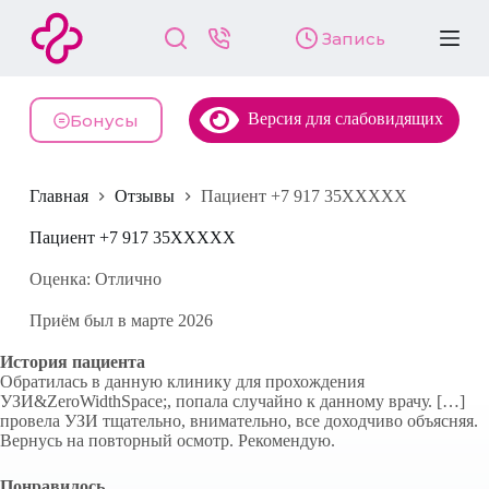
П
Запись
е
р
е
й
Версия для слабовидящих
т
Бонусы
и
к
с
Главная
Отзывы
Пациент +7 917 35XXXXX
у
т
и
Пациент +7 917 35XXXXX
Оценка: Отлично
Приём был в марте 2026
История пациента
Обратилась в данную клинику для прохождения
УЗИ&ZeroWidthSpace;, попала случайно к данному врачу. […]
провела УЗИ тщательно, внимательно, все доходчиво объясняя.
Вернусь на повторный осмотр. Рекомендую.
Понравилось