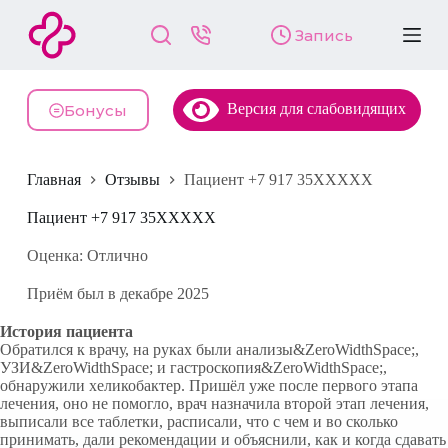
П
Запись
е
р
е
й
Версия для слабовидящих
т
Бонусы
и
к
с
Главная
Отзывы
Пациент +7 917 35XXXXX
у
т
и
Пациент +7 917 35XXXXX
Оценка: Отлично
Приём был в декабре 2025
История пациента
Обратился к врачу, на руках были анализы&ZeroWidthSpace;,
УЗИ&ZeroWidthSpace; и гастроскопия&ZeroWidthSpace;,
обнаружили хеликобактер. Пришёл уже после первого этапа
лечения, оно не помогло, врач назначила второй этап лечения,
выписали все таблетки, расписали, что с чем и во сколько
принимать, дали рекомендации и объяснили, как и когда сдавать