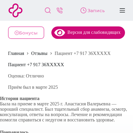
П
Запись
е
р
е
й
Версия для слабовидящих
т
Бонусы
и
к
с
Главная
Отзывы
Пациент +7 917 36XXXXX
у
т
и
Пациент +7 917 36XXXXX
Оценка: Отлично
Приём был в марте 2025
История пациента
Была на приеме в марте 2025 г. Анастасия Валерьевна —
хороший специалист. Был тщательный сбор анамнеза, осмотр,
консультация, ответы на вопросы. Лечение и рекомендации
помогли справиться с недугом и восстановить здоровье.
Понравилось