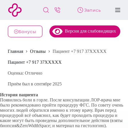
П
Запись
е
р
е
й
Версия для слабовидящих
т
Бонусы
и
к
с
Главная
Отзывы
Пациент +7 917 37XXXXX
у
т
и
Пациент +7 917 37XXXXX
Оценка: Отлично
Приём был в сентябре 2025
История пациента
Появились боли в горле. После консультации ЛОР-врача мне
было рекомендовано пройти процедуру ФГС. По совету очень
многих людей обратился именно к этому врачу. Врач перед
процедурой всё объяснил, как будет проходить процедура и
какие могут быть проведены дополнительное действия (взяты
биопсия&ZeroWidthSpace; и материал на гистологию).