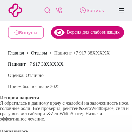
П
Запись
е
р
е
й
Версия для слабовидящих
т
Бонусы
и
к
с
Главная
Отзывы
Пациент +7 917 38XXXXX
у
т
и
Пациент +7 917 38XXXXX
Оценка: Отлично
Приём был в январе 2025
История пациента
Я обратилась к данному врачу с жалобой на заложенность носа,
головные боли. Все проверил, рентген&ZeroWidthSpace; снял и
сразу выявил гайморит&ZeroWidthSpace;. Назначил
эффективное лечение.
Понравилось