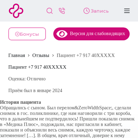
П
Запись
е
р
е
й
Версия для слабовидящих
т
Бонусы
и
к
с
Главная
Отзывы
Пациент +7 917 40XXXXX
у
т
и
Пациент +7 917 40XXXXX
Оценка: Отлично
Приём был в январе 2024
История пациента
Обращались с сыном. Был перелом&ZeroWidthSpace;, сделали
снимок в гос. поликлинике, где нам наговорили с три короба,
что в дальнейшем не подтвердилось! Пришли показали снимок
в «Медика Плюс», подождали, нас пригласили в кабинет,
показали и объяснили весь снимок, каждую черточку, каждое
затемнение! […]. В общем, врач отличный, доверие к нему