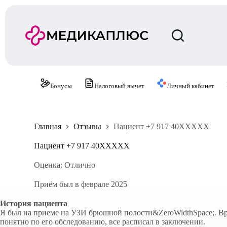
П
е
р
е
й
т
и
к
с
Бонусы
Налоговый вычет
Личный кабинет
у
т
и
Главная
Отзывы
Пациент +7 917 40XXXXX
Пациент +7 917 40XXXXX
Оценка: Отлично
Приём был в феврале 2025
История пациента
Я был на приеме на УЗИ брюшной полости&ZeroWidthSpace;. Врач
понятно по его обследованию, все расписал в заключении.