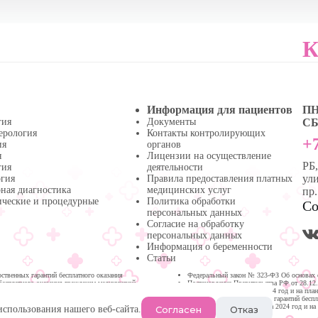
К
Информация для пациентов
ПН 
гия
Документы
СБ 
ерология
Контакты контролирующих
+7
ия
органов
я
Лицензии на осуществление
РБ
гия
деятельности
ули
огия
Правила предоставления платных
ная диагностика
медицинских услуг
пр
ические и процедурные
Политика обработки
Со
персональных данных
Согласие на обработку
персональных данных
Информация о беременности
Статьи
твенных гарантий бесплатного оказания
Федеральный закон № 323-ФЗ Об основах 
бесплатного оказания гражданам медицинской
Постановление Правительства РФ от 28.12
медицинской помощи на 2024 год и на пла
Программа государственных гарантий бесп
Республике Башкортостан на 2024 год и на
Согласен
Отказ
использования нашего веб-сайта.
Нефтекамске.