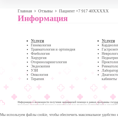
Главная
Отзывы
Пациент +7 917 40XXXXX
Информация
Услуги
Услуги
Гинекология
Кардиоло
Травматология и ортопедия
Гастроэнт
Флебология
Невролог
Хирургия
Педиатри
Оториноларингология
Проктоло
Эндоскопия
Ревматол
УЗИ
Лаборатор
Онкология
Диагност
Терапия
кабинеты
Информация о возможности получения медицинской помощи в рамках программы государс
гражданам медицинской помощи и территориальных программ государственных гарантий 
помощи:
Мы используем файлы cookie, чтобы обеспечить максимальное удобство 
© 2026 -
Медика Плюс
| Многопрофильная клиника в 