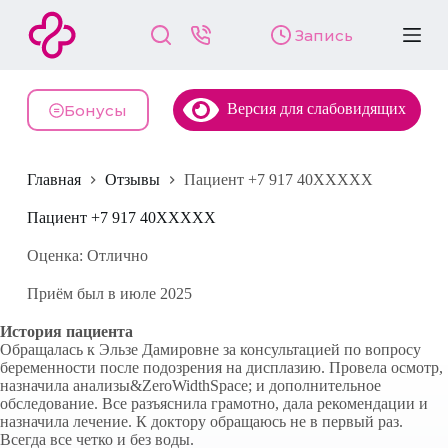
П
Запись
е
р
е
й
Версия для слабовидящих
т
Бонусы
и
к
с
Главная
Отзывы
Пациент +7 917 40XXXXX
у
т
и
Пациент +7 917 40XXXXX
Оценка: Отлично
Приём был в июле 2025
История пациента
Обращалась к Эльзе Дамировне за консультацией по вопросу
беременности после подозрения на дисплазию. Провела осмотр,
назначила анализы&ZeroWidthSpace; и дополнительное
обследование. Все разъяснила грамотно, дала рекомендации и
назначила лечение. К доктору обращаюсь не в первый раз.
Всегда все четко и без воды.