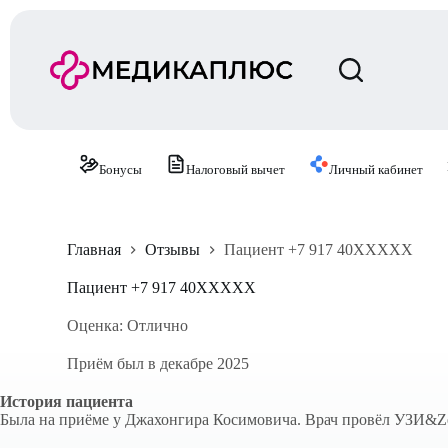
П
е
р
е
й
т
и
к
с
Бонусы
Налоговый вычет
Личный кабинет
у
т
и
Главная
Отзывы
Пациент +7 917 40XXXXX
Пациент +7 917 40XXXXX
Оценка: Отлично
Приём был в декабре 2025
История пациента
Была на приёме у Джахонгира Косимовича. Врач провёл УЗИ&Zer