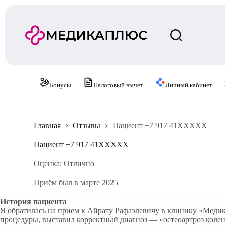
П
е
р
е
й
т
и
к
с
Бонусы
Налоговый вычет
Личный кабинет
у
т
и
Главная
Отзывы
Пациент +7 917 41XXXXX
Пациент +7 917 41XXXXX
Оценка: Отлично
Приём был в марте 2025
История пациента
Я обратилась на прием к Айрату Рафаэлевичу в клинику «Медик
процедуры, выставил корректный диагноз — «остеоартроз колен