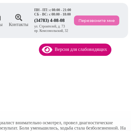
ПН - ПТ: с 08:00 - 21:00
СБ - ВС: с 08:00 - 18:00
(34783) 4-08-08
Перезвоните мне
ы
Контакты
ул. Строителей, д. 73
пр. Комсомольский, 32
Версия для слабовидящих
циалист внимательно осмотрел, провел диагностические
зультат. Боли уменьшились, ходьба стала безболезненной. На