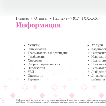
Главная
Отзывы
Пациент +7 917 41XXXXX
Информация
Услуги
Услуги
Гинекология
Кардиоло
Травматология и ортопедия
Гастроэнт
Флебология
Невролог
Хирургия
Педиатри
Оториноларингология
Проктоло
Эндоскопия
Ревматол
УЗИ
Лаборатор
Онкология
Диагност
Терапия
кабинеты
Информация о возможности получения медицинской помощи в рамках программы государс
гражданам медицинской помощи и территориальных программ государственных гарантий 
помощи: