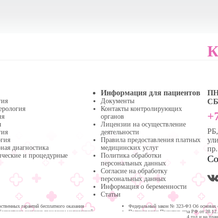
К
Информация для пациентов
ПН 
гия
Документы
СБ 
ерология
Контакты контролирующих
+7
ия
органов
я
Лицензии на осуществление
РБ
гия
деятельности
ули
огия
Правила предоставления платных
ная диагностика
медицинских услуг
пр
ические и процедурные
Политика обработки
Со
персональных данных
Согласие на обработку
персональных данных
Информация о беременности
Статьи
твенных гарантий бесплатного оказания
Федеральный закон № 323-ФЗ Об основах 
бесплатного оказания гражданам медицинской
Постановление Правительства РФ от 28.12
медицинской помощи на 2024 год и на пла