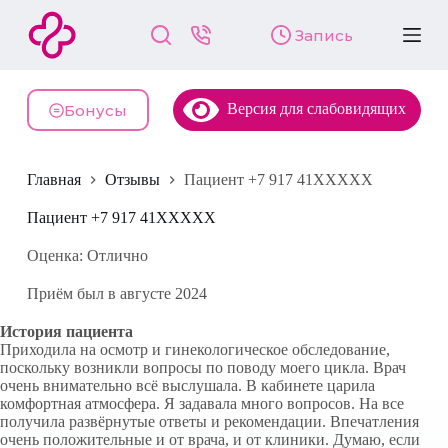
П
Запись
е
р
е
й
Версия для слабовидящих
т
Бонусы
и
к
с
Главная
Отзывы
Пациент +7 917 41XXXXX
у
т
и
Пациент +7 917 41XXXXX
Оценка: Отлично
Приём был в августе 2024
История пациента
Приходила на осмотр и гинекологическое обследование,
поскольку возникли вопросы по поводу моего цикла. Врач
очень внимательно всё выслушала. В кабинете царила
комфортная атмосфера. Я задавала много вопросов. На все
получила развёрнутые ответы и рекомендации. Впечатления
очень положительные и от врача, и от клиники. Думаю, если