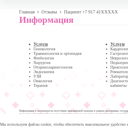
Главная
Отзывы
Пациент +7 917 41XXXXX
Информация
Услуги
Услуги
Гинекология
Кардиоло
Травматология и ортопедия
Гастроэнт
Флебология
Невролог
Хирургия
Педиатри
Оториноларингология
Проктоло
Эндоскопия
Ревматол
УЗИ
Лаборатор
Онкология
Диагност
Терапия
кабинеты
Информация о возможности получения медицинской помощи в рамках программы государс
гражданам медицинской помощи и территориальных программ государственных гарантий 
помощи:
Мы используем файлы cookie, чтобы обеспечить максимальное удобство 
© 2026 -
Медика Плюс
| Многопрофильная клиника в 