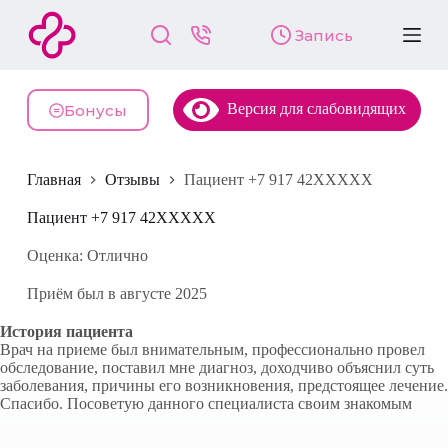
П
Запись
е
р
е
й
Версия для слабовидящих
т
Бонусы
и
к
с
Главная
Отзывы
Пациент +7 917 42XXXXX
у
т
и
Пациент +7 917 42XXXXX
Оценка: Отлично
Приём был в августе 2025
История пациента
Врач на приеме был внимательным, профессионально провел
обследование, поставил мне диагноз, доходчиво объяснил суть
заболевания, причины его возникновения, предстоящее лечение.
Спасибо. Посоветую данного специалиста своим знакомым