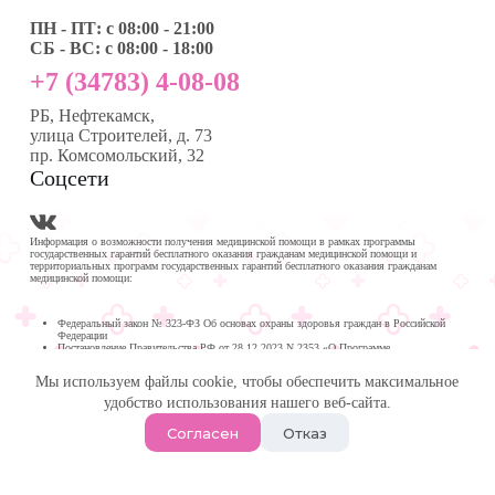
ПН - ПТ: с 08:00 - 21:00
СБ - ВС: с 08:00 - 18:00
+7 (34783) 4-08-08
РБ, Нефтекамск,
улица Строителей, д. 73
пр. Комсомольский, 32
Соцсети
Информация о возможности получения медицинской помощи в рамках программы
государственных гарантий бесплатного оказания гражданам медицинской помощи и
территориальных программ государственных гарантий бесплатного оказания гражданам
медицинской помощи:
Федеральный закон № 323-ФЗ Об основах охраны здоровья граждан в Российской
Федерации
Постановление Правительства РФ от 28.12.2023 N 2353 «О Программе
государственных гарантий бесплатного оказания гражданам медицинской помощи на
2024 год и на плановый период 2025 и 2026 годов»
Мы используем файлы cookie, чтобы обеспечить максимальное
Программа государственных гарантий бесплатного оказания гражданам медицинской
помощи в
удобство использования нашего веб-сайта.
Республике Башкортостан на 2024 год и на плановый период 2025 и 2026 годов
© 2026 -
Медика Плюс
| Многопрофильная клиника в
Согласен
Отказ
Нефтекамске.
Политика обработки персональных данных