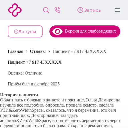
П
Запись
е
р
е
й
Версия для слабовидящих
т
Бонусы
и
к
с
Главная
Отзывы
Пациент +7 917 43XXXXX
у
т
и
Пациент +7 917 43XXXXX
Оценка: Отлично
Приём был в октябре 2025
История пациента
Обратилась с болями в животе и пояснице, Эльза Дамировна
изучила все подробно, опросила, провела осмотр, сделала
УЗИ&ZeroWidthSpace;, оказалось, что я беременна, это был
приятный шок. Доктор назначила сдать
анализы&ZeroWidthSpace; и подтвердить беременность через
неделю, и полностью была права. Искренне рекомендую,