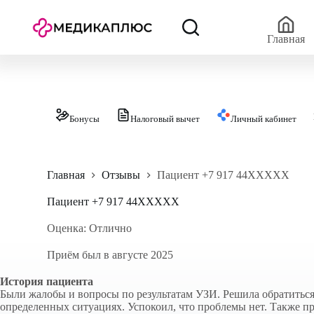
П
е
р
Главная
е
й
т
и
к
с
Бонусы
Налоговый вычет
Личный кабинет
у
т
и
Главная
Отзывы
Пациент +7 917 44XXXXX
Пациент +7 917 44XXXXX
Оценка: Отлично
Приём был в августе 2025
История пациента
Были жалобы и вопросы по результатам УЗИ. Решила обратиться 
определенных ситуациях. Успокоил, что проблемы нет. Также п