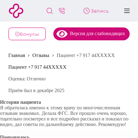
П
Запись
е
р
е
й
Версия для слабовидящих
т
Бонусы
и
к
с
Главная
Отзывы
Пациент +7 917 44XXXXX
у
т
и
Пациент +7 917 44XXXXX
Оценка: Отлично
Приём был в декабре 2025
История пациента
Я обратилась именно к этому врачу по многочисленным
отзывам знакомых. Делала ФГС. Все прошло очень хорошо,
тщательно посмотрел и все подробно рассказал и показал по
видео, дал советы по дальнейшему действию. Рекомендую!
Понравилось