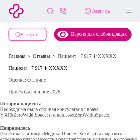
П
Запись
е
р
е
й
Версия для слабовидящих
т
Бонусы
и
к
с
Главная
Отзывы
Пациент +7 917 44XXXXX
у
т
и
Пациент +7 917 44XXXXX
Оценка: Отлично
Приём был в июне 2026
История пациента
Необходима была срочная консультация врача,
УЗИ&ZeroWidthSpace; и анализы&ZeroWidthSpace;.
Понравилось
Посетила клинику «Медика Плюс». Хотела бы выразить
огромную благодарность всему персоналу клиники, а особенно