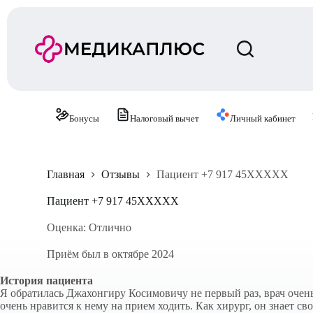
П
е
р
е
й
т
и
к
с
Бонусы
Налоговый вычет
Личный кабинет
у
т
и
Главная
Отзывы
Пациент +7 917 45XXXXX
Пациент +7 917 45XXXXX
Оценка: Отлично
Приём был в октябре 2024
История пациента
Я обратилась Джахонгиру Косимовичу не первый раз, врач очень
очень нравится к нему на прием ходить. Как хирург, он знает сво