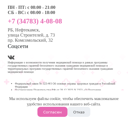
ПН - ПТ: с 08:00 - 21:00
СБ - ВС: с 08:00 - 18:00
+7 (34783) 4-08-08
РБ, Нефтекамск,
улица Строителей, д. 73
пр. Комсомольский, 32
Соцсети
Информация о возможности получения медицинской помощи в рамках программы
государственных гарантий бесплатного оказания гражданам медицинской помощи и
территориальных программ государственных гарантий бесплатного оказания гражданам
медицинской помощи:
Федеральный закон № 323-ФЗ Об основах охраны здоровья граждан в Российской
Федерации
Постановление Правительства РФ от 28.12.2023 N 2353 «О Программе
государственных гарантий бесплатного оказания гражданам медицинской помощи на
2024 год и на плановый период 2025 и 2026 годов»
Мы используем файлы cookie, чтобы обеспечить максимальное
Программа государственных гарантий бесплатного оказания гражданам медицинской
помощи в
удобство использования нашего веб-сайта.
Республике Башкортостан на 2024 год и на плановый период 2025 и 2026 годов
© 2026 -
Медика Плюс
| Многопрофильная клиника в
Согласен
Отказ
Нефтекамске.
Политика обработки персональных данных