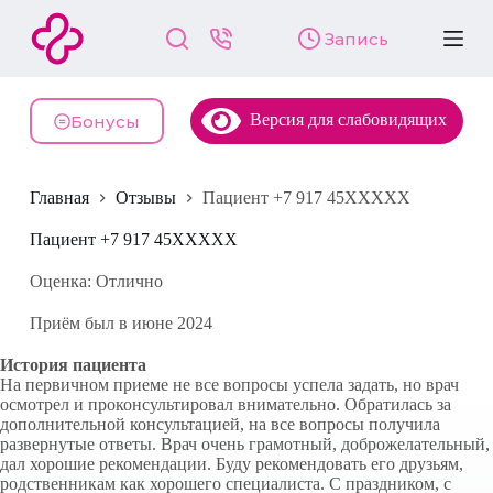
П
Запись
е
р
е
й
Версия для слабовидящих
т
Бонусы
и
к
с
Главная
Отзывы
Пациент +7 917 45XXXXX
у
т
и
Пациент +7 917 45XXXXX
Оценка: Отлично
Приём был в июне 2024
История пациента
На первичном приеме не все вопросы успела задать, но врач
осмотрел и проконсультировал внимательно. Обратилась за
дополнительной консультацией, на все вопросы получила
развернутые ответы. Врач очень грамотный, доброжелательный,
дал хорошие рекомендации. Буду рекомендовать его друзьям,
родственникам как хорошего специалиста. С праздником, с