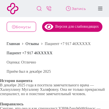
П
Запись
е
р
е
й
Версия для слабовидящих
т
Бонусы
и
к
с
Главная
Отзывы
Пациент +7 917 46XXXXX
у
т
и
Пациент +7 917 46XXXXX
Оценка: Отлично
Приём был в декабре 2025
История пациента
В декабре 2025 года я посетила замечательного врача —
Халиуллину Мугалиму Халяфовну. Она не только прекрасный
специалист, но и поистине замечательный человек.
Понравилось
Считаю, что она и как специалист УЗИ&ZeroWidthSpace; —