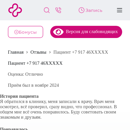
П
Запись
е
р
е
й
Версия для слабовидящих
т
Бонусы
и
к
с
Главная
Отзывы
Пациент +7 917 46XXXXX
у
т
и
Пациент +7 917 46XXXXX
Оценка: Отлично
Приём был в ноябре 2024
История пациента
Я обратился в клинику, меня записали к врачу. Врач меня
осмотрел, всё проверил, сразу видно, что профессионал. В
общем мне всё очень понравилось. Буду советовать своим
знакомым и друзьям.
Понравилось