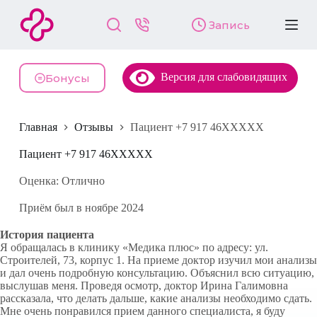
П
Запись
е
р
е
й
Версия для слабовидящих
т
Бонусы
и
к
с
Главная
Отзывы
Пациент +7 917 46XXXXX
у
т
и
Пациент +7 917 46XXXXX
Оценка: Отлично
Приём был в ноябре 2024
История пациента
Я обращалась в клинику «Медика плюс» по адресу: ул.
Строителей, 73, корпус 1. На приеме доктор изучил мои анализы
и дал очень подробную консультацию. Объяснил всю ситуацию,
выслушав меня. Проведя осмотр, доктор Ирина Галимовна
рассказала, что делать дальше, какие анализы необходимо сдать.
Мне очень понравился прием данного специалиста, я буду