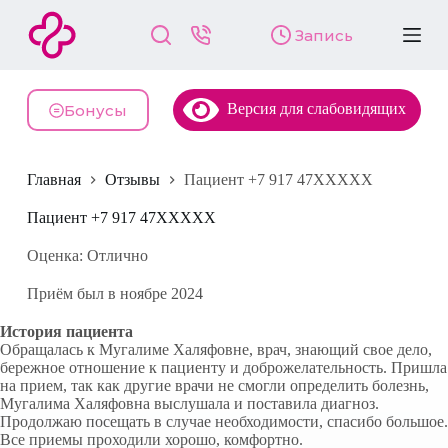
П
Запись
е
р
е
й
Версия для слабовидящих
т
Бонусы
и
к
с
Главная
Отзывы
Пациент +7 917 47XXXXX
у
т
и
Пациент +7 917 47XXXXX
Оценка: Отлично
Приём был в ноябре 2024
История пациента
Обращалась к Мугалиме Халяфовне, врач, знающий свое дело,
бережное отношение к пациенту и доброжелательность. Пришла
на прием, так как другие врачи не смогли определить болезнь,
Мугалима Халяфовна выслушала и поставила диагноз.
Продолжаю посещать в случае необходимости, спасибо большое.
Все приемы проходили хорошо, комфортно.