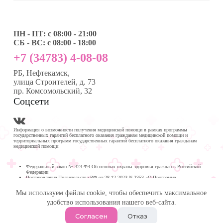
ПН - ПТ: с 08:00 - 21:00
СБ - ВС: с 08:00 - 18:00
+7 (34783) 4-08-08
РБ, Нефтекамск,
улица Строителей, д. 73
пр. Комсомольский, 32
Соцсети
Информация о возможности получения медицинской помощи в рамках программы
государственных гарантий бесплатного оказания гражданам медицинской помощи и
территориальных программ государственных гарантий бесплатного оказания гражданам
медицинской помощи:
Федеральный закон № 323-ФЗ Об основах охраны здоровья граждан в Российской
Федерации
Постановление Правительства РФ от 28.12.2023 N 2353 «О Программе
государственных гарантий бесплатного оказания гражданам медицинской помощи на
2024 год и на плановый период 2025 и 2026 годов»
Мы используем файлы cookie, чтобы обеспечить максимальное
Программа государственных гарантий бесплатного оказания гражданам медицинской
помощи в
удобство использования нашего веб-сайта.
Республике Башкортостан на 2024 год и на плановый период 2025 и 2026 годов
© 2026 -
Медика Плюс
| Многопрофильная клиника в
Согласен
Отказ
Нефтекамске.