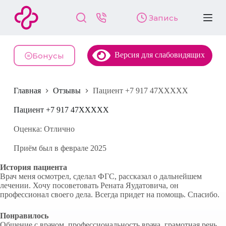
П
Запись
е
р
е
й
Версия для слабовидящих
т
Бонусы
и
к
с
Главная
Отзывы
Пациент +7 917 47XXXXX
у
т
и
Пациент +7 917 47XXXXX
Оценка: Отлично
Приём был в феврале 2025
История пациента
Врач меня осмотрел, сделал ФГС, рассказал о дальнейшем
лечении. Хочу посоветовать Рената Яудатовича, он
профессионал своего дела. Всегда придет на помощь. Спасибо.
Понравилось
Общение с врачом, профессиональность врача, грамотная речь.