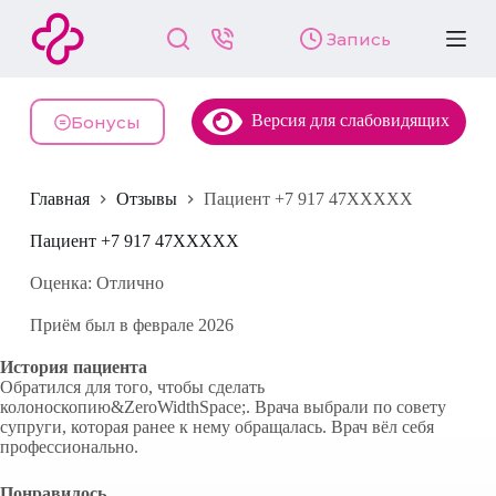
П
Запись
е
р
е
й
Версия для слабовидящих
т
Бонусы
и
к
с
Главная
Отзывы
Пациент +7 917 47XXXXX
у
т
и
Пациент +7 917 47XXXXX
Оценка: Отлично
Приём был в феврале 2026
История пациента
Обратился для того, чтобы сделать
колоноскопию&ZeroWidthSpace;. Врача выбрали по совету
супруги, которая ранее к нему обращалась. Врач вёл себя
профессионально.
Понравилось