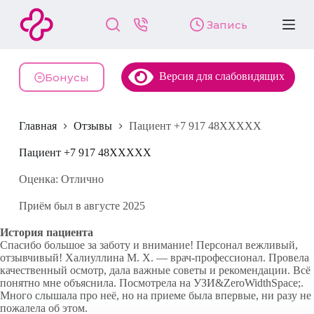
П
Запись
е
р
е
й
Версия для слабовидящих
т
Бонусы
и
к
с
Главная
Отзывы
Пациент +7 917 48XXXXX
у
т
и
Пациент +7 917 48XXXXX
Оценка: Отлично
Приём был в августе 2025
История пациента
Спасибо большое за заботу и внимание! Персонал вежливый,
отзывчивый! Халиуллина М. Х. — врач-профессионал. Провела
качественный осмотр, дала важные советы и рекомендации. Всё
понятно мне объяснила. Посмотрела на УЗИ&ZeroWidthSpace;.
Много слышала про неё, но на приеме была впервые, ни разу не
пожалела об этом.