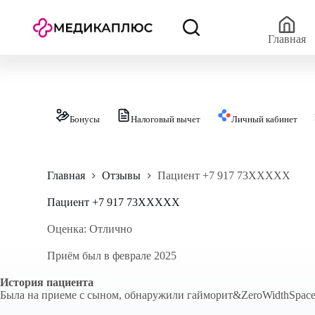
П
е
р
Главная
е
й
т
и
к
с
Бонусы
Налоговый вычет
Личный кабинет
у
т
и
Главная
Отзывы
Пациент +7 917 73XXXXX
Пациент +7 917 73XXXXX
Оценка: Отлично
Приём был в феврале 2025
История пациента
Была на приеме с сыном, обнаружили гайморит&ZeroWidthSpace;.