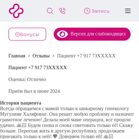
П
Запись
е
р
е
й
Версия для слабовидящих
т
Бонусы
и
к
с
Главная
Отзывы
Пациент +7 917 73XXXXX
у
т
и
Пациент +7 917 73XXXXX
Оценка: Отлично
Приём был в июне 2024
История пациента
Всегда обращаемся с мамой только к шикарному гинекологу
Мугулиме Халяфовне. Она решит любую проблему и назначит
грамотное лечение! Делала моей маме операции, все прошли
удачно. 🙏🏻 Будем снова и снова советовать только её! Скажу
больше. Переехав жить в другую республику, продолжаем
приезжать только к ней! 💖 Доверяем только ей! 🙏🏻