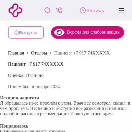
П
Запись
е
р
е
й
Версия для слабовидящих
т
Бонусы
и
к
с
Главная
Отзывы
Пациент +7 917 74XXXXX
у
т
и
Пациент +7 917 74XXXXX
Оценка: Отлично
Приём был в ноябре 2024
История пациента
Я обращалась из-за проблем с ухом. Врач все осмотрел, сказал, в
чем проблема. Неспешно и доступно все разъяснил и написал,
подробно расписал рекомендации. Советую этого врача.
Понравилось
Отношение к пациенту хорошее.