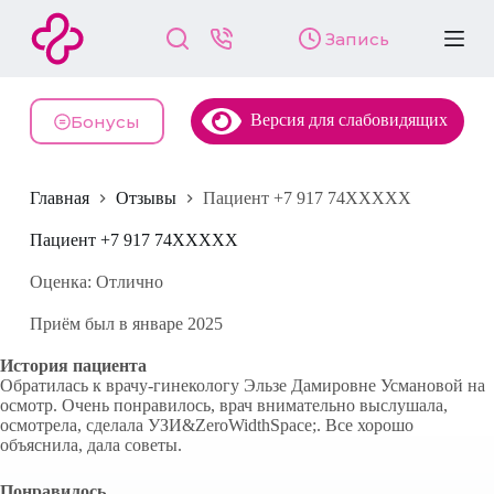
П
Запись
е
р
е
й
Версия для слабовидящих
т
Бонусы
и
к
с
Главная
Отзывы
Пациент +7 917 74XXXXX
у
т
и
Пациент +7 917 74XXXXX
Оценка: Отлично
Приём был в январе 2025
История пациента
Обратилась к врачу-гинекологу Эльзе Дамировне Усмановой на
осмотр. Очень понравилось, врач внимательно выслушала,
осмотрела, сделала УЗИ&ZeroWidthSpace;. Все хорошо
объяснила, дала советы.
Понравилось